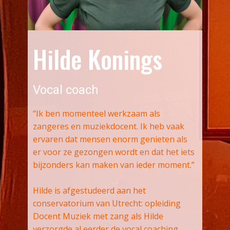
Hilde Konings
Vocal coach
“Ik ben momenteel werkzaam als
zangeres en muziekdocent. Ik heb vaak
ervaren dat mensen enorm genieten als
er voor ze gezongen wordt en dat het iets
bijzonders kan maken van ieder moment.”
Hilde is afgestudeerd aan het
conservatorium van Utrecht: opleiding
Docent Muziek met zang als Hilde
verzorgde al eerder de vocal coaching