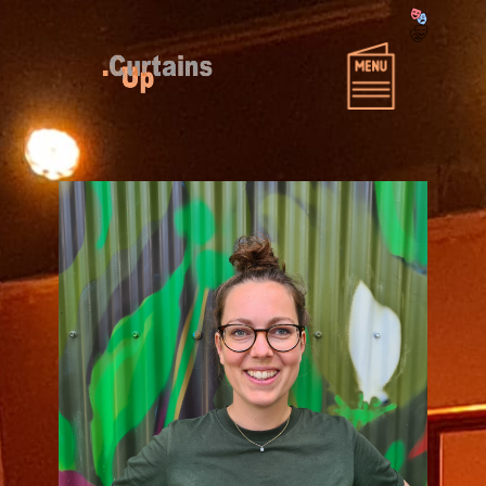
Home
Over Curtains-Up
Producties
Projecten
Wie zijn Curtains-Up?
Miscellaneous CU